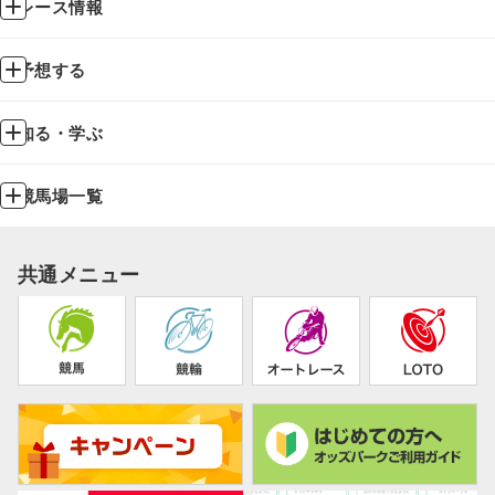
レース情報
予想する
知る・学ぶ
競馬場一覧
共通メニュー