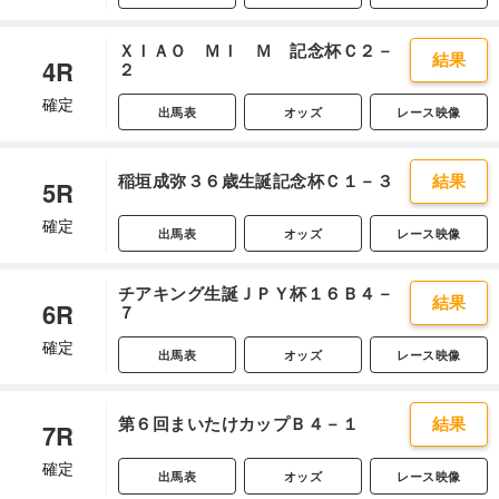
ＸＩＡＯ ＭＩ Ｍ 記念杯Ｃ２－
結果
4R
２
確定
出馬表
オッズ
レース映像
結果
稲垣成弥３６歳生誕記念杯Ｃ１－３
5R
確定
出馬表
オッズ
レース映像
チアキング生誕ＪＰＹ杯１６Ｂ４－
結果
6R
７
確定
出馬表
オッズ
レース映像
結果
第６回まいたけカップＢ４－１
7R
確定
出馬表
オッズ
レース映像