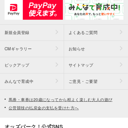
新規会員登録
よくあるご質問
CMギャラリー
お知らせ
ピックアップ
サイトマップ
みんなで育成中
ご意見・ご要望
馬券・車券は20歳になってから程よく楽しむ大人の遊び
公営競技の払戻金の支払を受けた方へ
オッズパーク！公式SNS