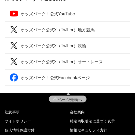
オッズパーク！公式YouTube
オッズパーク公式X（Twitter）地方競馬
オッズパーク公式X（Twitter）競輪
オッズパーク公式X（Twitter）オートレース
オッズパーク！公式Facebookページ
ページ先頭へ
注意事項
会社案内
サイトポリシー
特定商取引法に基づく表示
個人情報保護方針
情報セキュリティ方針