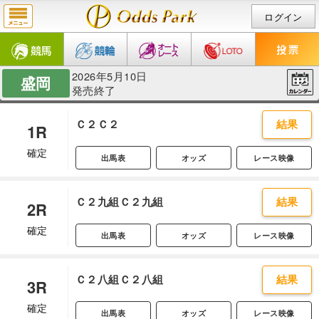
ログイン
2026年5月10日
盛岡
発売終了
結果
Ｃ２Ｃ２
1R
確定
出馬表
オッズ
レース映像
結果
Ｃ２九組Ｃ２九組
2R
確定
出馬表
オッズ
レース映像
結果
Ｃ２八組Ｃ２八組
3R
確定
出馬表
オッズ
レース映像