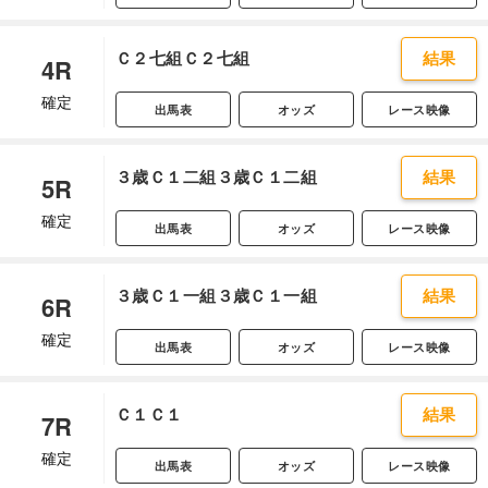
結果
Ｃ２七組Ｃ２七組
4R
確定
出馬表
オッズ
レース映像
結果
３歳Ｃ１二組３歳Ｃ１二組
5R
確定
出馬表
オッズ
レース映像
結果
３歳Ｃ１一組３歳Ｃ１一組
6R
確定
出馬表
オッズ
レース映像
結果
Ｃ１Ｃ１
7R
確定
出馬表
オッズ
レース映像