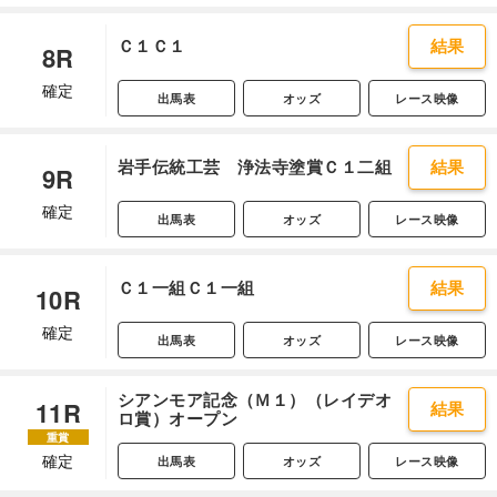
結果
Ｃ１Ｃ１
8R
確定
出馬表
オッズ
レース映像
結果
岩手伝統工芸 浄法寺塗賞Ｃ１二組
9R
確定
出馬表
オッズ
レース映像
結果
Ｃ１一組Ｃ１一組
10R
確定
出馬表
オッズ
レース映像
シアンモア記念（Ｍ１）（レイデオ
11R
結果
ロ賞）オープン
確定
出馬表
オッズ
レース映像