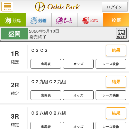
ログイン
2026年5月10日
盛岡
発売終了
結果
Ｃ２Ｃ２
1R
確定
出馬表
オッズ
レース映像
結果
Ｃ２九組Ｃ２九組
2R
確定
出馬表
オッズ
レース映像
結果
Ｃ２八組Ｃ２八組
3R
確定
出馬表
オッズ
レース映像