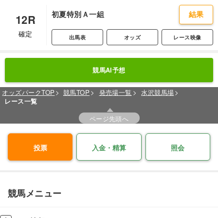
結果
初夏特別Ａ一組
12R
確定
出馬表
オッズ
レース映像
競馬AI予想
オッズパークTOP
競馬TOP
発売場一覧
水沢競馬場
レース一覧
ページ先頭へ
投票
入金・精算
照会
競馬メニュー