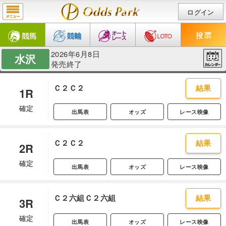
ログイン
2026年6月8日
水沢
発売終了
結果
Ｃ２Ｃ２
1R
確定
出馬表
オッズ
レース映像
結果
Ｃ２Ｃ２
2R
確定
出馬表
オッズ
レース映像
結果
Ｃ２六組Ｃ２六組
3R
確定
出馬表
オッズ
レース映像