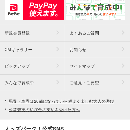
新規会員登録
よくあるご質問
CMギャラリー
お知らせ
ピックアップ
サイトマップ
みんなで育成中
ご意見・ご要望
馬券・車券は20歳になってから程よく楽しむ大人の遊び
公営競技の払戻金の支払を受けた方へ
オッズパーク！公式SNS