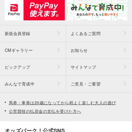
新規会員登録
よくあるご質問
CMギャラリー
お知らせ
ピックアップ
サイトマップ
みんなで育成中
ご意見・ご要望
馬券・車券は20歳になってから程よく楽しむ大人の遊び
公営競技の払戻金の支払を受けた方へ
オッズパーク！公式SNS