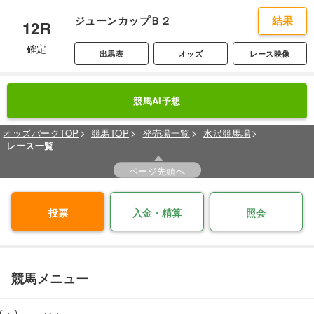
結果
ジューンカップＢ２
12R
確定
出馬表
オッズ
レース映像
競馬AI予想
オッズパークTOP
競馬TOP
発売場一覧
水沢競馬場
レース一覧
ページ先頭へ
投票
入金・精算
照会
競馬メニュー