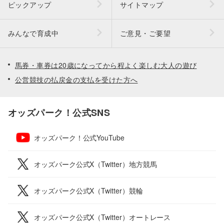
ピックアップ
サイトマップ
みんなで育成中
ご意見・ご要望
馬券・車券は20歳になってから程よく楽しむ大人の遊び
公営競技の払戻金の支払を受けた方へ
オッズパーク！公式SNS
オッズパーク！公式YouTube
オッズパーク公式X（Twitter）地方競馬
オッズパーク公式X（Twitter）競輪
オッズパーク公式X（Twitter）オートレース