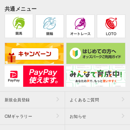
共通メニュー
新規会員登録
よくあるご質問
CMギャラリー
お知らせ