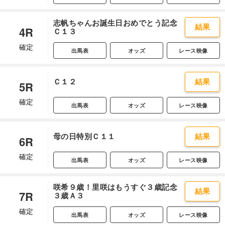
志帆ちゃんお誕生日おめでとう記念
結果
4R
Ｃ１３
確定
出馬表
オッズ
レース映像
結果
Ｃ１２
5R
確定
出馬表
オッズ
レース映像
結果
母の日特別Ｃ１１
6R
確定
出馬表
オッズ
レース映像
咲希９歳！里咲はもうすぐ３歳記念
結果
7R
３歳Ａ３
確定
出馬表
オッズ
レース映像