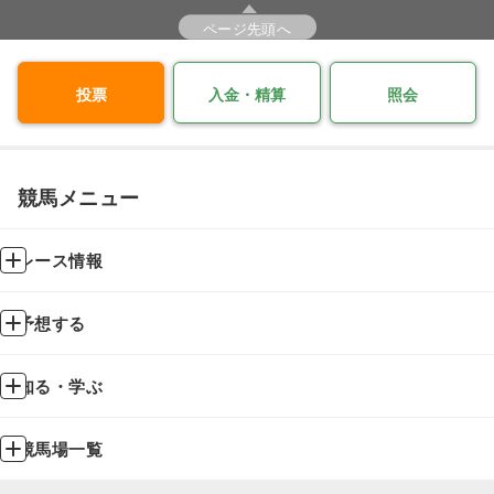
ページ先頭へ
投票
入金・精算
照会
競馬メニュー
レース情報
予想する
知る・学ぶ
競馬場一覧