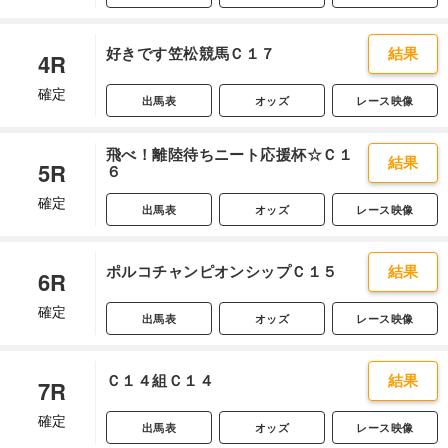
結果
好きです笠松競馬Ｃ１７
4R
確定
出馬表
オッズ
レース映像
飛べ！離陸待ちニート応援杯☆Ｃ１
結果
5R
６
確定
出馬表
オッズ
レース映像
結果
ポルコチャンピオンシップＣ１５
6R
確定
出馬表
オッズ
レース映像
結果
Ｃ１４組Ｃ１４
7R
確定
出馬表
オッズ
レース映像