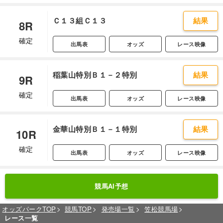
結果
Ｃ１３組Ｃ１３
8R
確定
出馬表
オッズ
レース映像
結果
稲葉山特別Ｂ１－２特別
9R
確定
出馬表
オッズ
レース映像
結果
金華山特別Ｂ１－１特別
10R
確定
出馬表
オッズ
レース映像
競馬AI予想
オッズパークTOP
競馬TOP
発売場一覧
笠松競馬場
レース一覧