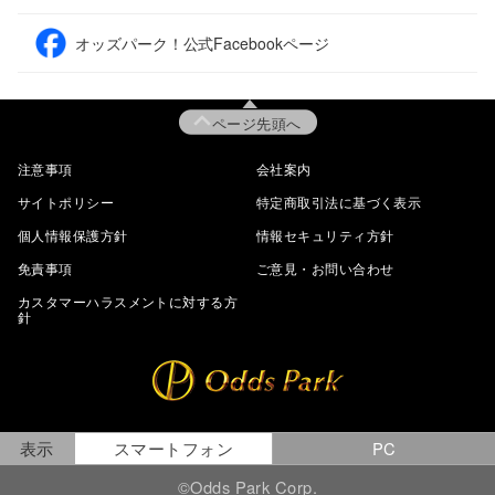
オッズパーク！公式Facebookページ
ページ先頭へ
注意事項
会社案内
サイトポリシー
特定商取引法に基づく表示
個人情報保護方針
情報セキュリティ方針
免責事項
ご意見・お問い合わせ
カスタマーハラスメントに対する方
針
表示
スマートフォン
PC
©Odds Park Corp.