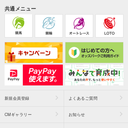
共通メニュー
新規会員登録
よくあるご質問
CMギャラリー
お知らせ