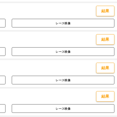
結果
レース映像
結果
レース映像
結果
レース映像
結果
レース映像