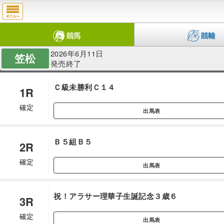
2026年6月11日
笠松
発売終了
Ｃ級未勝利Ｃ１４
1R
確定
出馬表
Ｂ５組Ｂ５
2R
確定
出馬表
祝！アラサー理華子生誕記念３歳６
3R
確定
出馬表