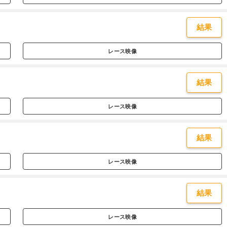
結果
レース映像
結果
レース映像
結果
レース映像
結果
レース映像