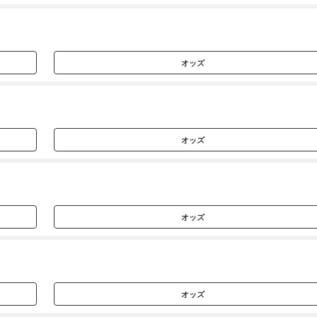
オッズ
オッズ
オッズ
オッズ