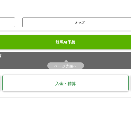
オッズ
競馬AI予想
覧
ページ先頭へ
入金・精算