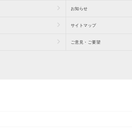
お知らせ
サイトマップ
ご意見・ご要望