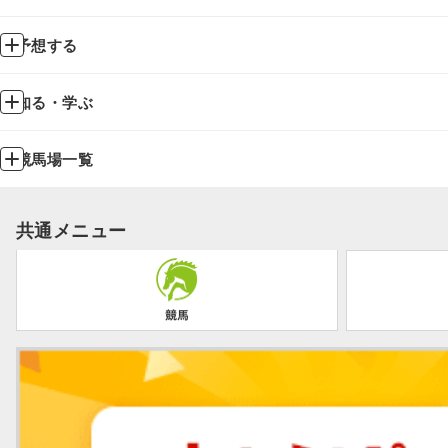
予想する
知る・学ぶ
競馬場一覧
共通メニュー