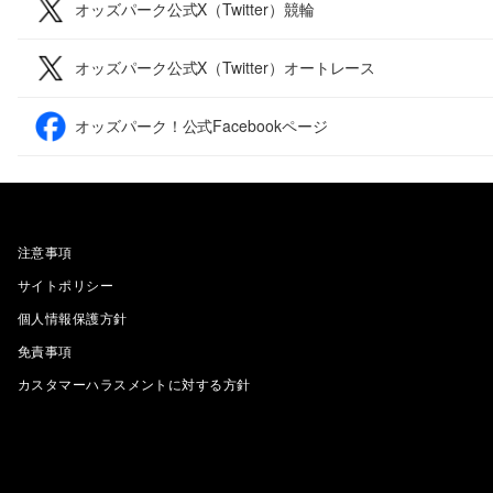
オッズパーク公式X（Twitter）競輪
オッズパーク公式X（Twitter）オートレース
オッズパーク！公式Facebookページ
注意事項
サイトポリシー
個人情報保護方針
免責事項
カスタマーハラスメントに対する方針