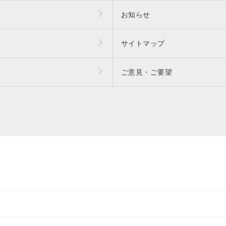
お知らせ
サイトマップ
ご意見・ご要望