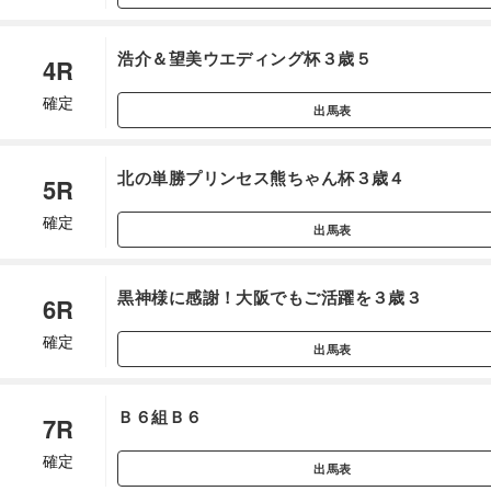
浩介＆望美ウエディング杯３歳５
4R
確定
出馬表
北の単勝プリンセス熊ちゃん杯３歳４
5R
確定
出馬表
黒神様に感謝！大阪でもご活躍を３歳３
6R
確定
出馬表
Ｂ６組Ｂ６
7R
確定
出馬表