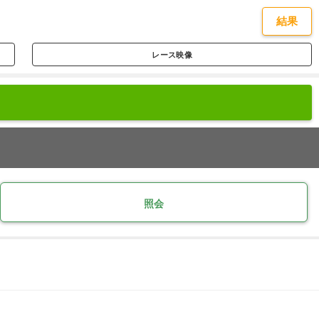
結果
レース映像
照会