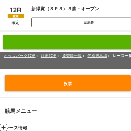
12R
新緑賞（ＳＰ３）３歳・オープン
確定
出馬表
オッズパークTOP
競馬TOP
発売場一覧
笠松競馬場
レース一
投票
競馬メニュー
レース情報