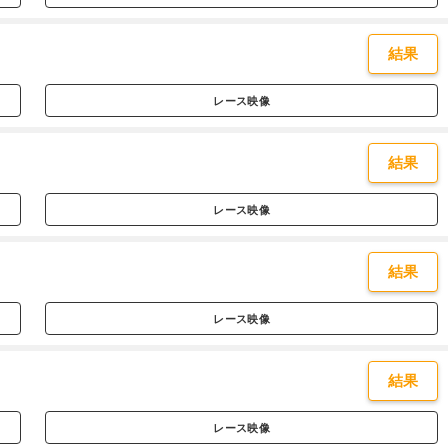
結果
レース映像
結果
レース映像
結果
レース映像
結果
レース映像