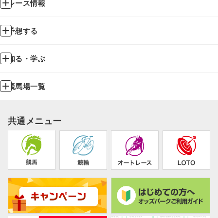
レース情報
予想する
知る・学ぶ
競馬場一覧
共通メニュー