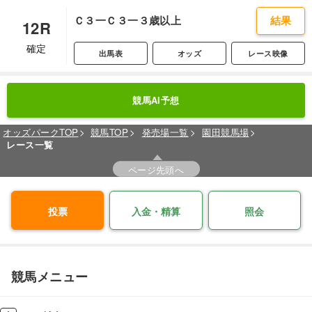
結果
Ｃ３一Ｃ３一３歳以上
12R
確定
出馬表
オッズ
レース映像
競馬AI予想
オッズパークTOP
競馬TOP
発売場一覧
園田競馬場
レース一覧
ページ先頭へ
投票
入金・精算
照会
競馬メニュー