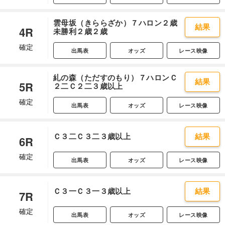
雲母坂（きららざか）７ハロン２歳
結果
4R
未勝利２歳２歳
確定
出馬表
オッズ
レース映像
糺の森（ただすのもり）７ハロンＣ
結果
5R
２二Ｃ２二３歳以上
確定
出馬表
オッズ
レース映像
結果
Ｃ３二Ｃ３二３歳以上
6R
確定
出馬表
オッズ
レース映像
結果
Ｃ３一Ｃ３一３歳以上
7R
確定
出馬表
オッズ
レース映像