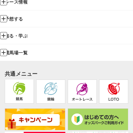
レース情報
予想する
知る・学ぶ
競馬場一覧
共通メニュー