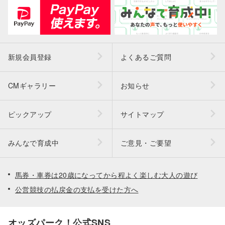
新規会員登録
よくあるご質問
CMギャラリー
お知らせ
ピックアップ
サイトマップ
みんなで育成中
ご意見・ご要望
馬券・車券は20歳になってから程よく楽しむ大人の遊び
公営競技の払戻金の支払を受けた方へ
オッズパーク！公式SNS