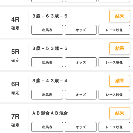
結果
３歳－６３歳－６
4R
確定
出馬表
オッズ
レース映像
結果
３歳－５３歳－５
5R
確定
出馬表
オッズ
レース映像
結果
３歳－４３歳－４
6R
確定
出馬表
オッズ
レース映像
結果
ＡＢ混合ＡＢ混合
7R
確定
出馬表
オッズ
レース映像