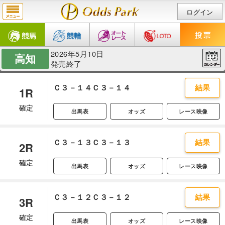
ログイン
2026年5月10日
高知
発売終了
結果
Ｃ３－１４Ｃ３－１４
1R
確定
出馬表
オッズ
レース映像
結果
Ｃ３－１３Ｃ３－１３
2R
確定
出馬表
オッズ
レース映像
結果
Ｃ３－１２Ｃ３－１２
3R
確定
出馬表
オッズ
レース映像