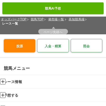
競馬AI予想
オッズパークTOP
競馬TOP
発売場一覧
高知競馬場
レース一覧
ページ先頭へ
投票
入金・精算
照会
競馬メニュー
レース情報
予想する