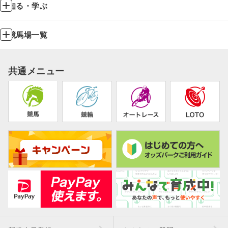
知る・学ぶ
競馬場一覧
共通メニュー