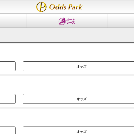
オッズ
オッズ
オッズ