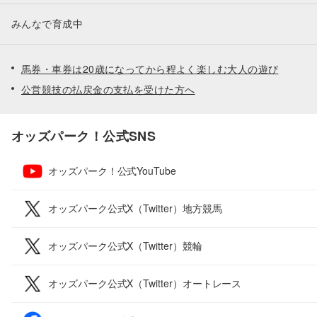
みんなで育成中
馬券・車券は20歳になってから程よく楽しむ大人の遊び
公営競技の払戻金の支払を受けた方へ
オッズパーク！公式SNS
オッズパーク！公式YouTube
オッズパーク公式X（Twitter）地方競馬
オッズパーク公式X（Twitter）競輪
オッズパーク公式X（Twitter）オートレース