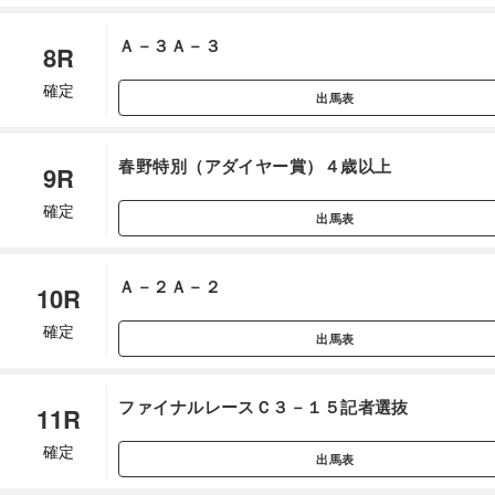
Ａ－３Ａ－３
8R
確定
出馬表
春野特別（アダイヤー賞）４歳以上
9R
確定
出馬表
Ａ－２Ａ－２
10R
確定
出馬表
ファイナルレースＣ３－１５記者選抜
11R
確定
出馬表