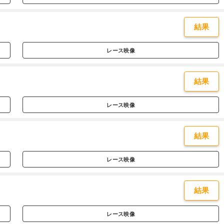
結果
レース映像
結果
レース映像
結果
レース映像
結果
レース映像