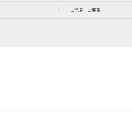
ご意見・ご要望