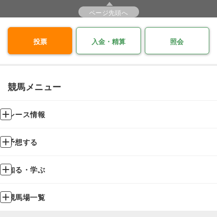
ページ先頭へ
投票
入金・精算
照会
競馬メニュー
レース情報
予想する
知る・学ぶ
競馬場一覧