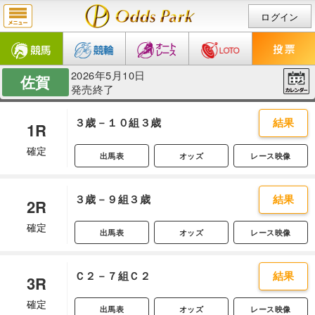
ログイン
2026年5月10日
佐賀
発売終了
結果
３歳－１０組３歳
1R
確定
出馬表
オッズ
レース映像
結果
３歳－９組３歳
2R
確定
出馬表
オッズ
レース映像
結果
Ｃ２－７組Ｃ２
3R
確定
出馬表
オッズ
レース映像