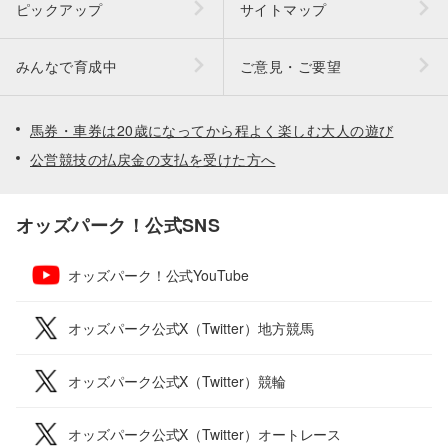
ピックアップ
サイトマップ
みんなで育成中
ご意見・ご要望
馬券・車券は20歳になってから程よく楽しむ大人の遊び
公営競技の払戻金の支払を受けた方へ
オッズパーク！公式SNS
オッズパーク！公式YouTube
オッズパーク公式X（Twitter）地方競馬
オッズパーク公式X（Twitter）競輪
オッズパーク公式X（Twitter）オートレース