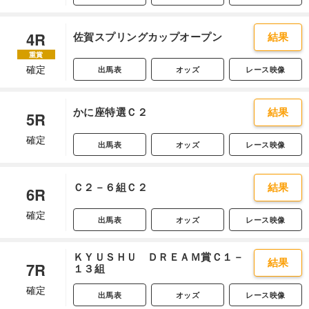
4R
結果
佐賀スプリングカップオープン
確定
出馬表
オッズ
レース映像
結果
かに座特選Ｃ２
5R
確定
出馬表
オッズ
レース映像
結果
Ｃ２－６組Ｃ２
6R
確定
出馬表
オッズ
レース映像
ＫＹＵＳＨＵ ＤＲＥＡＭ賞Ｃ１－
結果
7R
１３組
確定
出馬表
オッズ
レース映像