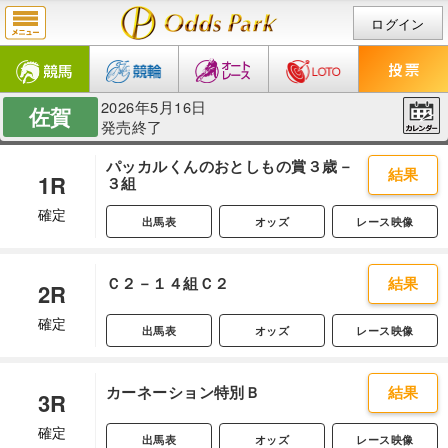
ログイン
2026年5月16日
佐賀
発売終了
パッカルくんのおとしもの賞３歳－
結果
1R
３組
確定
出馬表
オッズ
レース映像
結果
Ｃ２－１４組Ｃ２
2R
確定
出馬表
オッズ
レース映像
結果
カーネーション特別Ｂ
3R
確定
出馬表
オッズ
レース映像