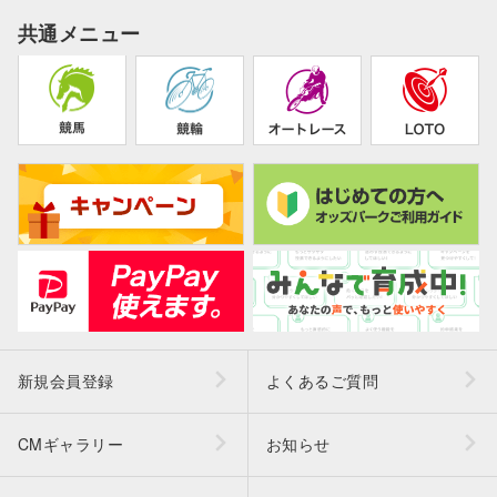
共通メニュー
新規会員登録
よくあるご質問
CMギャラリー
お知らせ