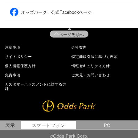
オッズパーク！公式Facebookページ
ページ先頭へ
注意事項
会社案内
サイトポリシー
特定商取引法に基づく表示
個人情報保護方針
情報セキュリティ方針
免責事項
ご意見・お問い合わせ
カスタマーハラスメントに対する方
針
表示
スマートフォン
PC
©Odds Park Corp.