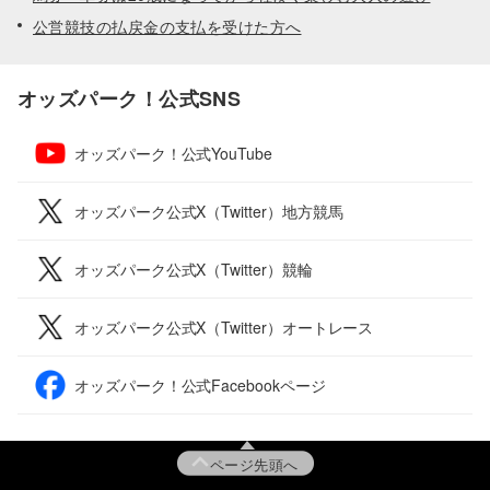
公営競技の払戻金の支払を受けた方へ
オッズパーク！公式SNS
オッズパーク！公式YouTube
オッズパーク公式X（Twitter）地方競馬
オッズパーク公式X（Twitter）競輪
オッズパーク公式X（Twitter）オートレース
オッズパーク！公式Facebookページ
ページ先頭へ