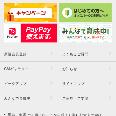
新規会員登録
よくあるご質問
CMギャラリー
お知らせ
ピックアップ
サイトマップ
みんなで育成中
ご意見・ご要望
馬券・車券は20歳になってから程よく楽しむ大人の遊び