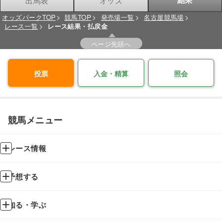
出馬表
オッズ
結果
オッズパークTOP
競馬TOP
発売場一覧
名古屋競馬場
レース一覧
レース結果・払戻金
ページ先頭へ
投票
入金・精算
照会
競馬メニュー
レース情報
予想する
知る・学ぶ