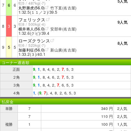
5人気
牡5 / 487kg(-7)
7
6
6
丸野勝虎(56.0)
竹下直(名古屋)
1:32.5(１１／２)/39.5
フェリックス
9人気
牡8 / 500kg(-4)
8
3
3
横井将人(56.0)
安部幸(名古屋)
1:32.6(クビ)/39.4
ローズクランス
8人気
牡6 / 523kg(-7)
9
5
5
加藤利征(56.0)
新山廣(名古屋)
1:33.2(３)/40.1
コーナー通過順
正面
9
,
1
, 8, 4, 6, 2,
7
, 5, 3
２角
9
,
1
, 8, 4, 6, 2,
7
, 5, 3
３角
9
,
1
, 8, 4, 2,
7
, 6, 5, 3
４角
1
, (
9
,
7
), 4, 8, 2, 6, 5, 3
払戻金
単勝
7
340 円
2人気
7
110 円
2人気
複勝
1
100 円
1人気