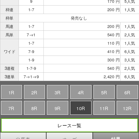
9
170 円
5人気
枠連
1-7
200 円
1人気
枠単
発売なし
馬連
1-7
200 円
1人気
馬単
7→1
540 円
2人気
1-7
110 円
1人気
ワイド
7-9
410 円
6人気
1-9
300 円
3人気
3連複
1-7-9
540 円
2人気
3連単
7→1→9
2,420 円
6人気
1R
2R
3R
4R
5R
6R
7R
8R
9R
10R
11R
12R
レース一覧