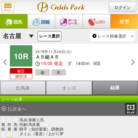
ログイン
レース映像選択
レース選択
2019年11月26日(火)
10R
Ａ５組Ａ５
15:05 発走
ダ
1400m
9頭
確定
曇
良
締切済
出馬表
オッズ
結果
レース結果
払戻金へ
馬名/単勝人気
着
枠
馬
性齢/馬体重
順
番
番
騎手（負担重量）/調教師
タイム（着差）/上がり3F