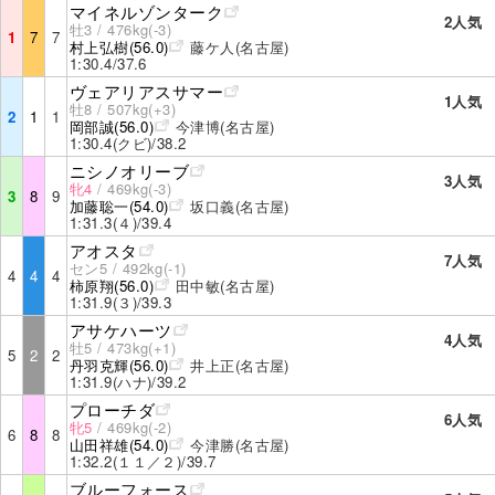
マイネルゾンターク
2人気
牡3 / 476kg(-3)
1
7
7
村上弘樹(56.0)
藤ケ人(名古屋)
1:30.4/37.6
ヴェアリアスサマー
1人気
牡8 / 507kg(+3)
2
1
1
岡部誠(56.0)
今津博(名古屋)
1:30.4(クビ)/38.2
ニシノオリーブ
3人気
牝4
/ 469kg(-3)
3
8
9
加藤聡一(54.0)
坂口義(名古屋)
1:31.3(４)/39.4
アオスタ
7人気
セン5 / 492kg(-1)
4
4
4
柿原翔(56.0)
田中敏(名古屋)
1:31.9(３)/39.3
アサケハーツ
4人気
牡5 / 473kg(+1)
5
2
2
丹羽克輝(56.0)
井上正(名古屋)
1:31.9(ハナ)/39.2
プローチダ
6人気
牝5
/ 469kg(-2)
6
8
8
山田祥雄(54.0)
今津勝(名古屋)
1:32.2(１１／２)/39.7
ブルーフォース