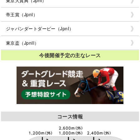
東京大賞典（JpnI）
帝王賞（JpnI）
ジャパンダートダービー（JpnI）
東京盃（JpnII）
今後開催予定の主なレース
コース情報