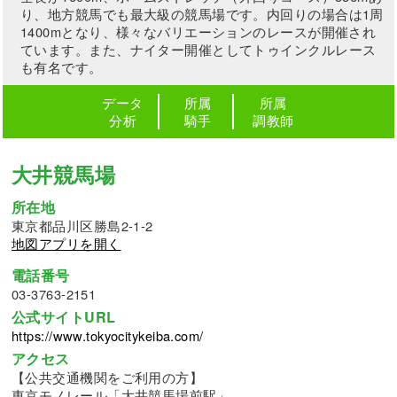
り、地方競馬でも最大級の競馬場です。内回りの場合は1周
1400mとなり、様々なバリエーションのレースが開催され
ています。また、ナイター開催としてトゥインクルレース
も有名です。
データ
所属
所属
分析
騎手
調教師
大井競馬場
所在地
東京都品川区勝島2-1-2
地図アプリを開く
電話番号
03-3763-2151
公式サイトURL
https://www.tokyocitykeiba.com/
アクセス
【公共交通機関をご利用の方】
東京モノレール「大井競馬場前駅」