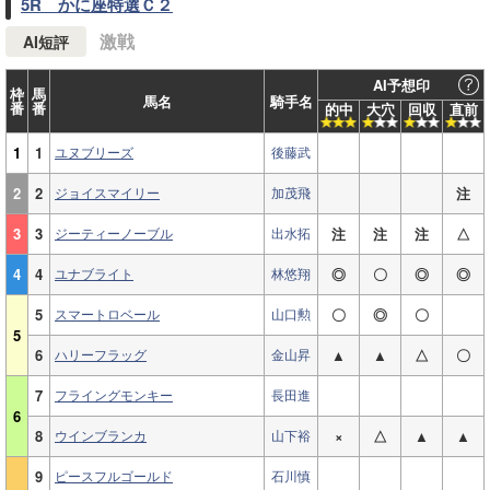
5R かに座特選Ｃ２
激戦
AI短評
AI予想印
枠
馬
馬名
騎手名
番
番
的中
大穴
回収
直前
1
1
ユヌブリーズ
後藤武
2
2
ジョイスマイリー
加茂飛
注
3
3
ジーティーノーブル
出水拓
注
注
注
△
4
4
ユナブライト
林悠翔
◎
〇
◎
◎
5
スマートロベール
山口勲
〇
◎
〇
5
6
ハリーフラッグ
金山昇
▲
▲
△
〇
7
フライングモンキー
長田進
6
8
ウインブランカ
山下裕
×
△
▲
▲
9
ピースフルゴールド
石川慎