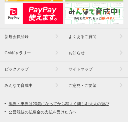
新規会員登録
よくあるご質問
CMギャラリー
お知らせ
ピックアップ
サイトマップ
みんなで育成中
ご意見・ご要望
馬券・車券は20歳になってから程よく楽しむ大人の遊び
公営競技の払戻金の支払を受けた方へ