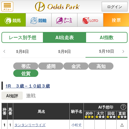
ログイン
レース別予想
AI出走表
AI指数
5月10日
5月8日
5月9日
帯広
盛岡
金沢
高知
佐賀
1R ３歳－１０組３歳
激戦
AI短評
AI予想印
枠
馬
馬名
騎手名
番
番
的中
大穴
回収
直前
1
1
タンタンリーライズ
小松丈
△