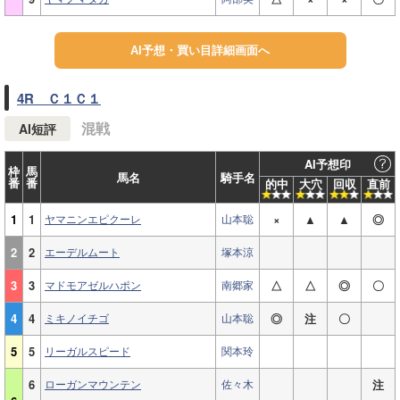
AI予想・買い目
詳細画面へ
4R Ｃ１Ｃ１
混戦
AI短評
AI予想印
枠
馬
馬名
騎手名
番
番
的中
大穴
回収
直前
1
1
ヤマニンエピクーレ
山本聡
×
▲
▲
◎
2
2
エーデルムート
塚本涼
3
3
マドモアゼルハポン
南郷家
△
△
◎
〇
4
4
ミキノイチゴ
山本聡
◎
注
〇
5
5
リーガルスピード
関本玲
6
ローガンマウンテン
佐々木
注