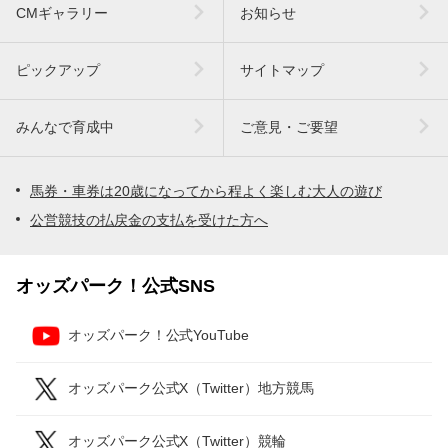
CMギャラリー
お知らせ
ピックアップ
サイトマップ
みんなで育成中
ご意見・ご要望
馬券・車券は20歳になってから程よく楽しむ大人の遊び
公営競技の払戻金の支払を受けた方へ
オッズパーク！公式SNS
オッズパーク！公式YouTube
オッズパーク公式X（Twitter）地方競馬
オッズパーク公式X（Twitter）競輪