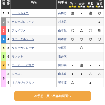
枠
馬
馬名
騎手名
番
番
的中
大穴
回収
直前
1
1
カールルイコ
高橋悠
注
×
注
◎
2
2
ナムラゴロフキン
村上忍
▲
3
3
アカイツメ
山本聡
〇
△
〇
注
4
4
スパークルジェム
山本聡
◎
◎
◎
〇
5
5
リュッカクローナ
菅原辰
〇
6
6
モレッキ
坂井瑛
7
7
テーオーカバリエ
阿部英
×
注
×
×
8
シラユリ
山本政
▲
▲
△
△
8
9
オメガジャスミン
塚本涼
△
▲
AI予想・買い目
詳細画面へ