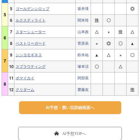
5
ゴールデンシロップ
坂井瑛
◎
5
6
ルクスディライト
関本玲
注
〇
7
スターシューター
山本政
△
×
注
△
6
8
ベストリーガード
菅原辰
×
◎
〇
▲
9
シンヨモギネス
鈴木祐
▲
△
×
〇
7
10
スプラウティング
塚本涼
〇
△
11
ポマイカイ
阿部英
8
12
クリダーム
齋藤友
注
AI予想・買い目
詳細画面へ
AI予想TOPへ