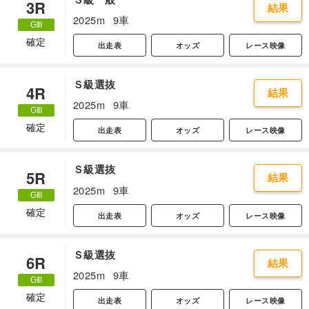
3R
結果
2025m
9車
確定
出走表
オッズ
レース映像
Ｓ級選抜
4R
結果
2025m
9車
確定
出走表
オッズ
レース映像
Ｓ級選抜
5R
結果
2025m
9車
確定
出走表
オッズ
レース映像
Ｓ級選抜
6R
結果
2025m
9車
確定
出走表
オッズ
レース映像