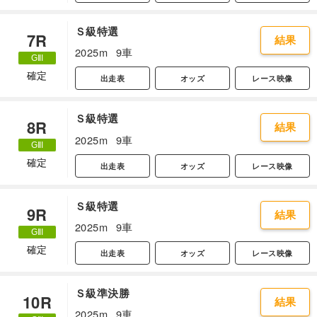
Ｓ級特選
7R
結果
2025m
9車
確定
出走表
オッズ
レース映像
Ｓ級特選
8R
結果
2025m
9車
確定
出走表
オッズ
レース映像
Ｓ級特選
9R
結果
2025m
9車
確定
出走表
オッズ
レース映像
Ｓ級準決勝
10R
結果
2025m
9車