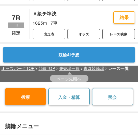
Ａ級チ準決
7R
結果
1625m
7車
確定
出走表
オッズ
レース映像
競輪AI予想
オッズパークTOP
競輪TOP
発売場一覧
青森競輪場
レース一覧
ページ先頭へ
投票
入金・精算
照会
競輪メニュー