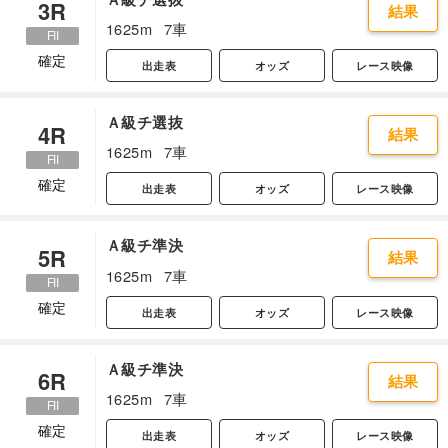
3R
結果
1625m
7車
確定
出走表
オッズ
レース映像
Ａ級チ選抜
4R
結果
1625m
7車
確定
出走表
オッズ
レース映像
Ａ級チ準決
5R
結果
1625m
7車
確定
出走表
オッズ
レース映像
Ａ級チ準決
6R
結果
1625m
7車
確定
出走表
オッズ
レース映像