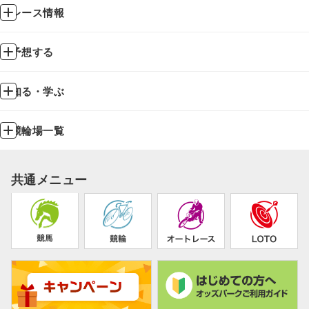
レース情報
予想する
知る・学ぶ
競輪場一覧
共通メニュー