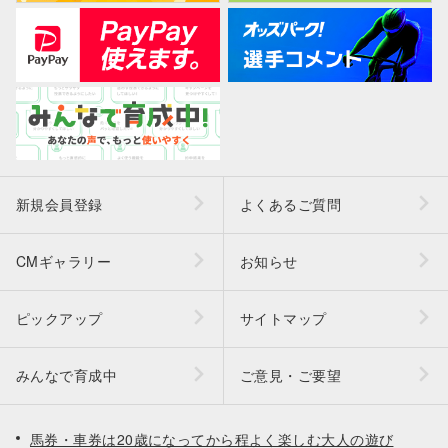
新規会員登録
よくあるご質問
CMギャラリー
お知らせ
ピックアップ
サイトマップ
みんなで育成中
ご意見・ご要望
馬券・車券は20歳になってから程よく楽しむ大人の遊び