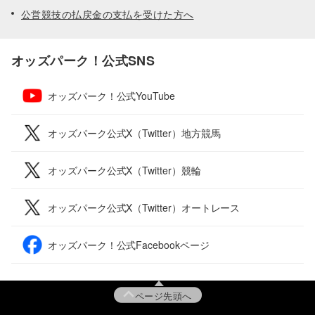
公営競技の払戻金の支払を受けた方へ
オッズパーク！公式SNS
オッズパーク！公式YouTube
オッズパーク公式X（Twitter）地方競馬
オッズパーク公式X（Twitter）競輪
オッズパーク公式X（Twitter）オートレース
オッズパーク！公式Facebookページ
ページ先頭へ