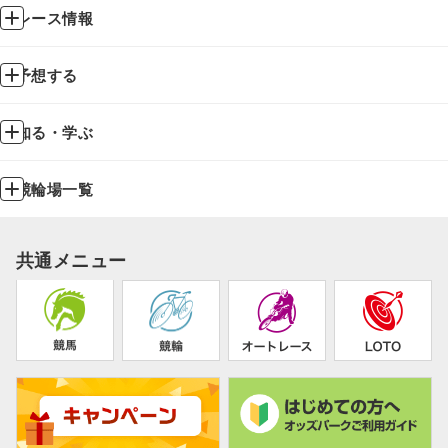
レース情報
予想する
知る・学ぶ
競輪場一覧
共通メニュー