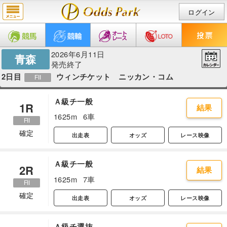
ログイン
2026年6月11日
青森
発売終了
2日目
ウィンチケット ニッカン・コム
Ａ級チ一般
1R
結果
1625m
6車
確定
出走表
オッズ
レース映像
Ａ級チ一般
2R
結果
1625m
7車
確定
出走表
オッズ
レース映像
Ａ級チ選抜