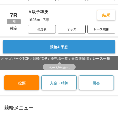
Ａ級チ準決
7R
結果
1625m
7車
確定
出走表
オッズ
レース映像
競輪AI予想
オッズパークTOP
競輪TOP
発売場一覧
青森競輪場
レース一覧
ページ先頭へ
投票
入金・精算
照会
競輪メニュー