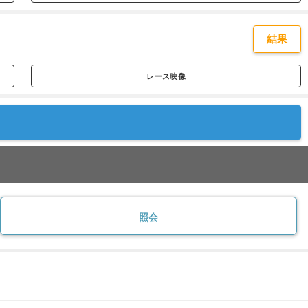
結果
レース映像
照会