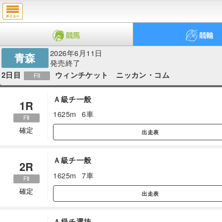
2026年6月11日
青森
発売終了
2日目
ウィンチケット ニッカン・コム
Ａ級チ一般
1R
1625m
6車
確定
出走表
Ａ級チ一般
2R
1625m
7車
確定
出走表
Ａ級チ選抜