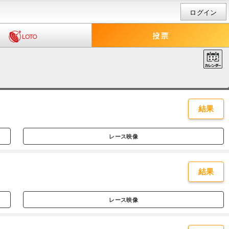
ログイン
結果
レース映像
結果
レース映像