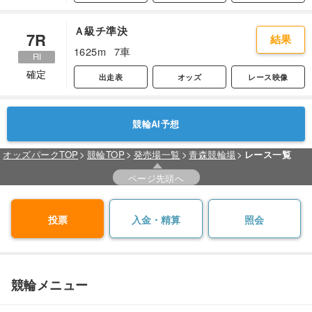
Ａ級チ準決
7R
結果
1625m
7車
確定
出走表
オッズ
レース映像
競輪AI予想
オッズパークTOP
競輪TOP
発売場一覧
青森競輪場
レース一覧
ページ先頭へ
投票
入金・精算
照会
競輪メニュー