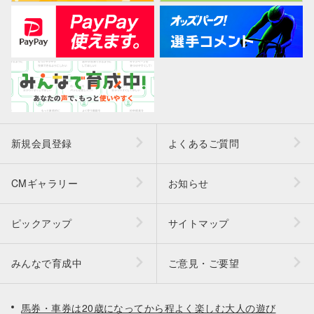
新規会員登録
よくあるご質問
CMギャラリー
お知らせ
ピックアップ
サイトマップ
みんなで育成中
ご意見・ご要望
馬券・車券は20歳になってから程よく楽しむ大人の遊び