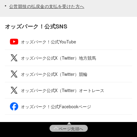
公営競技の払戻金の支払を受けた方へ
オッズパーク！公式SNS
オッズパーク！公式YouTube
オッズパーク公式X（Twitter）地方競馬
オッズパーク公式X（Twitter）競輪
オッズパーク公式X（Twitter）オートレース
オッズパーク！公式Facebookページ
ページ先頭へ