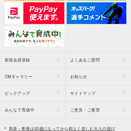
新規会員登録
よくあるご質問
CMギャラリー
お知らせ
ピックアップ
サイトマップ
みんなで育成中
ご意見・ご要望
馬券・車券は20歳になってから程よく楽しむ大人の遊び