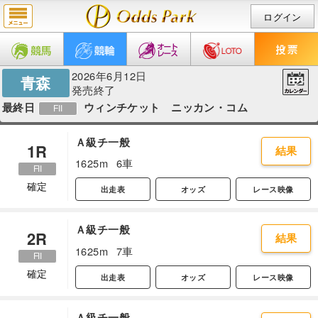
ログイン
2026年6月12日
青森
発売終了
最終日
ウィンチケット ニッカン・コム
Ａ級チ一般
1R
結果
1625m
6車
確定
出走表
オッズ
レース映像
Ａ級チ一般
2R
結果
1625m
7車
確定
出走表
オッズ
レース映像
Ａ級チ一般