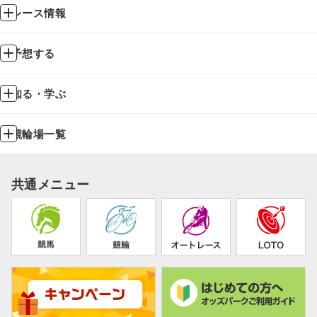
レース情報
予想する
知る・学ぶ
競輪場一覧
共通メニュー