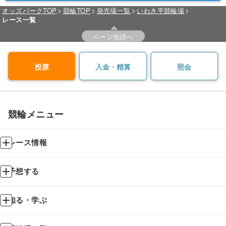
オッズパークTOP
競輪TOP
発売場一覧
いわき平競輪場
レース一覧
ページ先頭へ
投票
入金・精算
照会
競輪メニュー
レース情報
予想する
知る・学ぶ