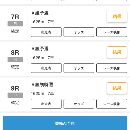
Ａ級予選
7R
結果
1625m
7車
確定
出走表
オッズ
レース映像
Ａ級予選
8R
結果
1625m
7車
確定
出走表
オッズ
レース映像
Ａ級初特選
9R
結果
1625m
7車
確定
出走表
オッズ
レース映像
競輪AI予想