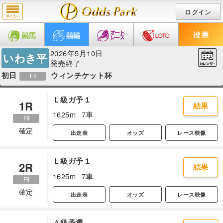
ログイン
2026年5月10日
いわき平
発売終了
初日
ウィンチケット杯
Ｌ級ガ予１
1R
結果
1625m
7車
確定
出走表
オッズ
レース映像
Ｌ級ガ予１
2R
結果
1625m
7車
確定
出走表
オッズ
レース映像
Ａ級予選