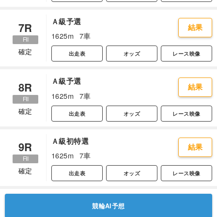
Ａ級予選
7R
結果
1625m
7車
確定
出走表
オッズ
レース映像
Ａ級予選
8R
結果
1625m
7車
確定
出走表
オッズ
レース映像
Ａ級初特選
9R
結果
1625m
7車
確定
出走表
オッズ
レース映像
競輪AI予想