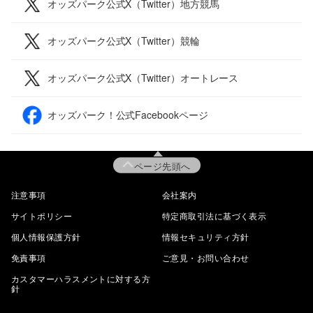
オッズパーク公式X（Twitter）地方競馬
オッズパーク公式X（Twitter）競輪
オッズパーク公式X（Twitter）オートレース
オッズパーク！公式Facebookページ
ページ先頭へ
注意事項
会社案内
サイトポリシー
特定商取引法に基づく表示
個人情報保護方針
情報セキュリティ方針
免責事項
ご意見・お問い合わせ
カスタマーハラスメントに対する方
針