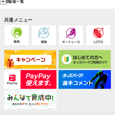
競輪場一覧
共通メニュー