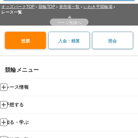
オッズパークTOP
競輪TOP
発売場一覧
いわき平競輪場
レース一覧
ページ先頭へ
投票
入金・精算
照会
競輪メニュー
レース情報
予想する
知る・学ぶ