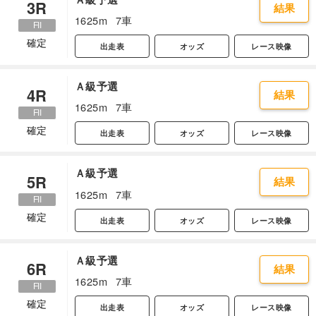
3R
結果
1625m
7車
確定
出走表
オッズ
レース映像
Ａ級予選
4R
結果
1625m
7車
確定
出走表
オッズ
レース映像
Ａ級予選
5R
結果
1625m
7車
確定
出走表
オッズ
レース映像
Ａ級予選
6R
結果
1625m
7車
確定
出走表
オッズ
レース映像