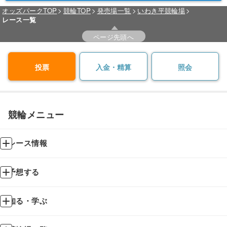
オッズパークTOP
競輪TOP
発売場一覧
いわき平競輪場
レース一覧
ページ先頭へ
投票
入金・精算
照会
競輪メニュー
レース情報
予想する
知る・学ぶ