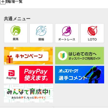
競輪場一覧
共通メニュー