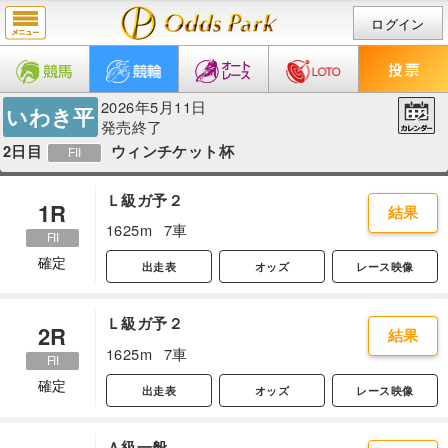
ログイン
2026年5月11日
いわき平
発売終了
2日目
ウィンチケット杯
Ｌ級ガ予２
1R
結果
1625m
7車
確定
出走表
オッズ
レース映像
Ｌ級ガ予２
2R
結果
1625m
7車
確定
出走表
オッズ
レース映像
Ａ級一般