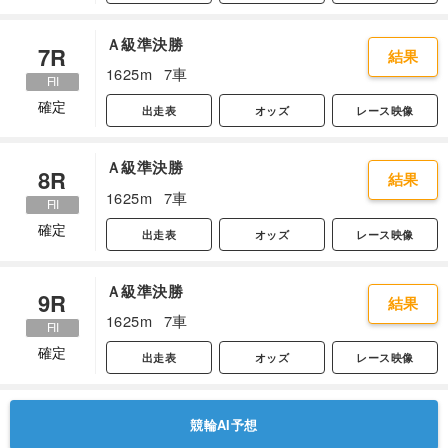
Ａ級準決勝
7R
結果
1625m
7車
確定
出走表
オッズ
レース映像
Ａ級準決勝
8R
結果
1625m
7車
確定
出走表
オッズ
レース映像
Ａ級準決勝
9R
結果
1625m
7車
確定
出走表
オッズ
レース映像
競輪AI予想