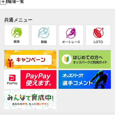
競輪場一覧
共通メニュー