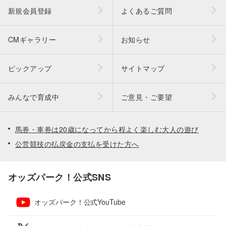
新規会員登録
よくあるご質問
CMギャラリー
お知らせ
ピックアップ
サイトマップ
みんなで育成中
ご意見・ご要望
馬券・車券は20歳になってから程よく楽しむ大人の遊び
公営競技の払戻金の支払を受けた方へ
オッズパーク！公式SNS
オッズパーク！公式YouTube