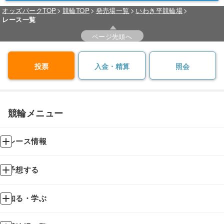
オッズパークTOP
競輪TOP
発売場一覧
いわき平競輪場
レース一覧
ページ先頭へ
投票
入金・精算
照会
競輪メニュー
レース情報
予想する
知る・学ぶ