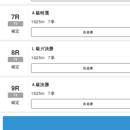
Ａ級特選
7R
1625m
7車
確定
出走表
Ｌ級ガ決勝
8R
1625m
7車
確定
出走表
Ａ級決勝
9R
1625m
7車
確定
出走表