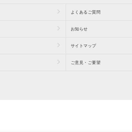
よくあるご質問
お知らせ
サイトマップ
ご意見・ご要望