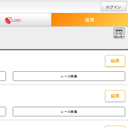
ログイン
結果
レース映像
結果
レース映像