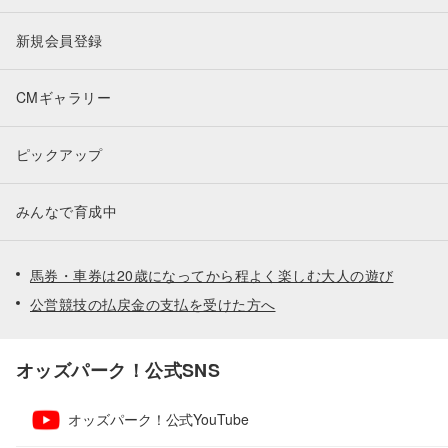
新規会員登録
CMギャラリー
ピックアップ
みんなで育成中
馬券・車券は20歳になってから程よく楽しむ大人の遊び
公営競技の払戻金の支払を受けた方へ
オッズパーク！公式SNS
オッズパーク！公式YouTube