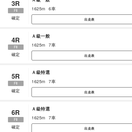
3R
1625m
6車
確定
出走表
Ａ級一般
4R
1625m
7車
確定
出走表
Ａ級特選
5R
1625m
7車
確定
出走表
Ａ級特選
6R
1625m
7車
確定
出走表