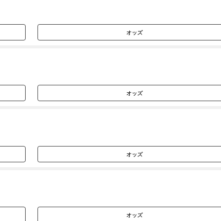
オッズ
オッズ
オッズ
オッズ