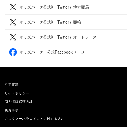
オッズパーク公式X（Twitter）地方競馬
オッズパーク公式X（Twitter）競輪
オッズパーク公式X（Twitter）オートレース
オッズパーク！公式Facebookページ
注意事項
サイトポリシー
個人情報保護方針
免責事項
カスタマーハラスメントに対する方針