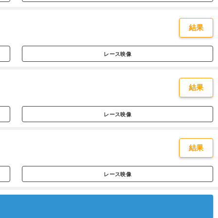
結果
レース映像
結果
レース映像
結果
レース映像