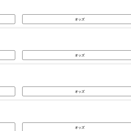
オッズ
オッズ
オッズ
オッズ