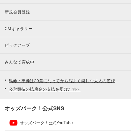
新規会員登録
CMギャラリー
ピックアップ
みんなで育成中
馬券・車券は20歳になってから程よく楽しむ大人の遊び
公営競技の払戻金の支払を受けた方へ
オッズパーク！公式SNS
オッズパーク！公式YouTube