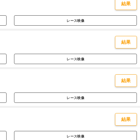
結果
レース映像
結果
レース映像
結果
レース映像
結果
レース映像