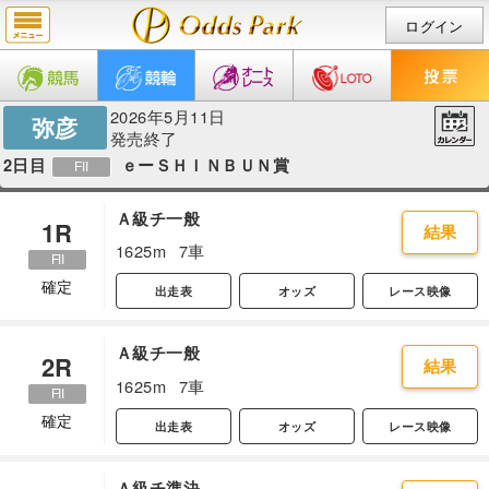
ログイン
2026年5月11日
弥彦
発売終了
2日目
ｅーＳＨＩＮＢＵＮ賞
Ａ級チ一般
1R
結果
1625m
7車
確定
出走表
オッズ
レース映像
Ａ級チ一般
2R
結果
1625m
7車
確定
出走表
オッズ
レース映像
Ａ級チ準決