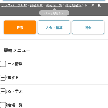
オッズパークTOP
競輪TOP
発売場一覧
弥彦競輪場
レース一覧
ページ先頭へ
投票
入金・精算
照会
競輪メニュー
レース情報
予想する
知る・学ぶ
競輪場一覧