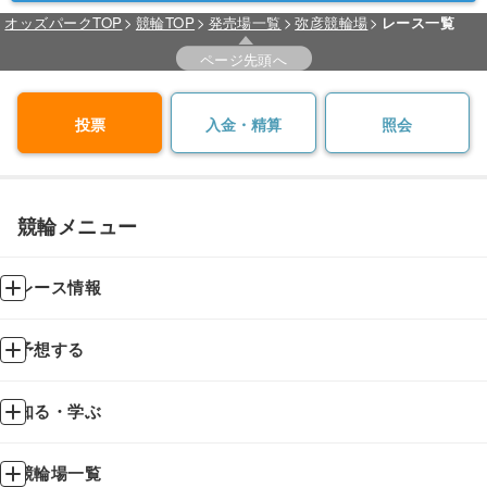
オッズパークTOP
競輪TOP
発売場一覧
弥彦競輪場
レース一覧
ページ先頭へ
投票
入金・精算
照会
競輪メニュー
レース情報
予想する
知る・学ぶ
競輪場一覧