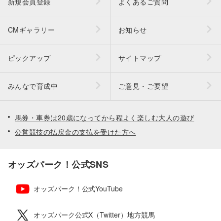
新規会員登録
よくあるご質問
CMギャラリー
お知らせ
ピックアップ
サイトマップ
みんなで育成中
ご意見・ご要望
馬券・車券は20歳になってから程よく楽しむ大人の遊び
公営競技の払戻金の支払を受けた方へ
オッズパーク！公式SNS
オッズパーク！公式YouTube
オッズパーク公式X（Twitter）地方競馬