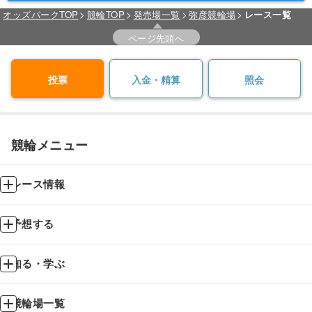
オッズパークTOP
競輪TOP
発売場一覧
弥彦競輪場
レース一覧
ページ先頭へ
投票
入金・精算
照会
競輪メニュー
レース情報
予想する
知る・学ぶ
競輪場一覧