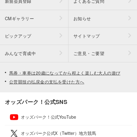
新規会員登録
よくあるご質問
CMギャラリー
お知らせ
ピックアップ
サイトマップ
みんなで育成中
ご意見・ご要望
馬券・車券は20歳になってから程よく楽しむ大人の遊び
公営競技の払戻金の支払を受けた方へ
オッズパーク！公式SNS
オッズパーク！公式YouTube
オッズパーク公式X（Twitter）地方競馬