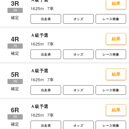
3R
結果
1625m
7車
確定
出走表
オッズ
レース映像
Ａ級予選
4R
結果
1625m
7車
確定
出走表
オッズ
レース映像
Ａ級予選
5R
結果
1625m
7車
確定
出走表
オッズ
レース映像
Ａ級予選
6R
結果
1625m
7車
確定
出走表
オッズ
レース映像