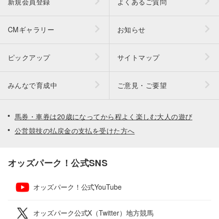
新規会員登録
よくあるご質問
CMギャラリー
お知らせ
ピックアップ
サイトマップ
みんなで育成中
ご意見・ご要望
馬券・車券は20歳になってから程よく楽しむ大人の遊び
公営競技の払戻金の支払を受けた方へ
オッズパーク！公式SNS
オッズパーク！公式YouTube
オッズパーク公式X（Twitter）地方競馬