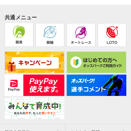
共通メニュー