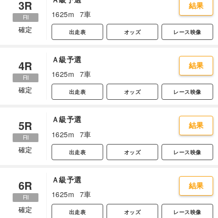
3R
結果
1625m
7車
確定
出走表
オッズ
レース映像
Ａ級予選
4R
結果
1625m
7車
確定
出走表
オッズ
レース映像
Ａ級予選
5R
結果
1625m
7車
確定
出走表
オッズ
レース映像
Ａ級予選
6R
結果
1625m
7車
確定
出走表
オッズ
レース映像