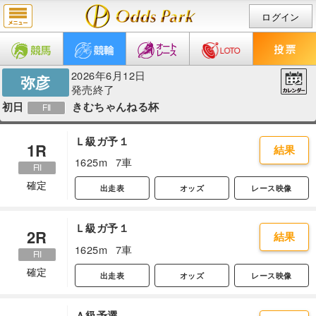
ログイン
2026年6月12日
弥彦
発売終了
初日
きむちゃんねる杯
Ｌ級ガ予１
1R
結果
1625m
7車
確定
出走表
オッズ
レース映像
Ｌ級ガ予１
2R
結果
1625m
7車
確定
出走表
オッズ
レース映像
Ａ級予選