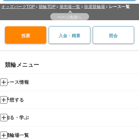
オッズパークTOP
競輪TOP
発売場一覧
弥彦競輪場
レース一覧
ページ先頭へ
投票
入金・精算
照会
競輪メニュー
レース情報
予想する
知る・学ぶ
競輪場一覧