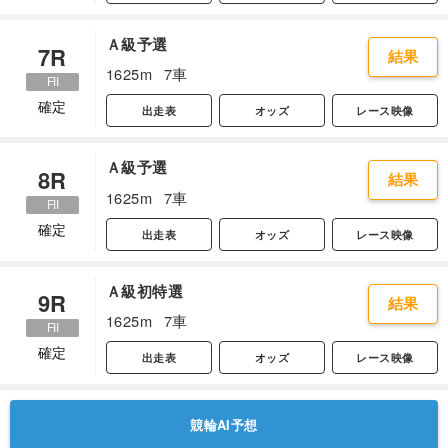
Ａ級予選
7R
結果
1625m
7車
確定
出走表
オッズ
レース映像
Ａ級予選
8R
結果
1625m
7車
確定
出走表
オッズ
レース映像
Ａ級初特選
9R
結果
1625m
7車
確定
出走表
オッズ
レース映像
競輪AI予想