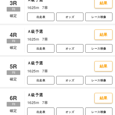
3R
結果
1625m
7車
確定
出走表
オッズ
レース映像
Ａ級予選
4R
結果
1625m
7車
確定
出走表
オッズ
レース映像
Ａ級予選
5R
結果
1625m
7車
確定
出走表
オッズ
レース映像
Ａ級予選
6R
結果
1625m
7車
確定
出走表
オッズ
レース映像