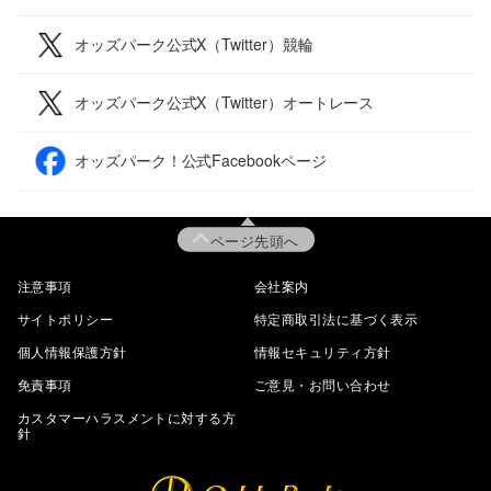
オッズパーク公式X（Twitter）競輪
オッズパーク公式X（Twitter）オートレース
オッズパーク！公式Facebookページ
ページ先頭へ
注意事項
会社案内
サイトポリシー
特定商取引法に基づく表示
個人情報保護方針
情報セキュリティ方針
免責事項
ご意見・お問い合わせ
カスタマーハラスメントに対する方
針