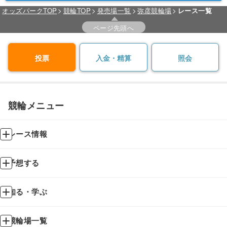
オッズパークTOP
競輪TOP
発売場一覧
弥彦競輪場
レース一覧
ページ先頭へ
投票
入金・精算
照会
競輪メニュー
レース情報
予想する
知る・学ぶ
競輪場一覧