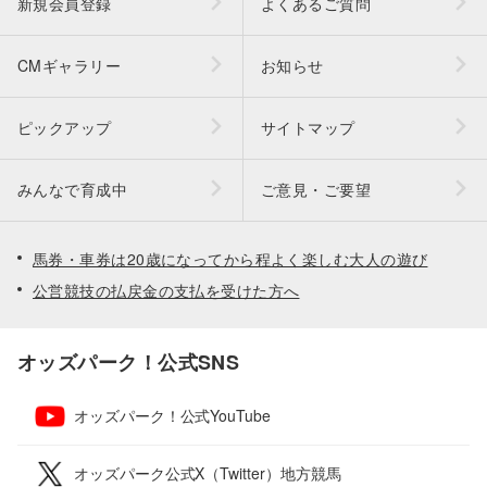
新規会員登録
よくあるご質問
CMギャラリー
お知らせ
ピックアップ
サイトマップ
みんなで育成中
ご意見・ご要望
馬券・車券は20歳になってから程よく楽しむ大人の遊び
公営競技の払戻金の支払を受けた方へ
オッズパーク！公式SNS
オッズパーク！公式YouTube
オッズパーク公式X（Twitter）地方競馬