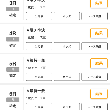
3R
結果
1625m
7車
確定
出走表
オッズ
レース映像
Ａ級チ準決
4R
結果
1625m
7車
確定
出走表
オッズ
レース映像
Ａ級特一般
5R
結果
1625m
7車
確定
出走表
オッズ
レース映像
Ａ級特一般
6R
結果
1625m
7車
確定
出走表
オッズ
レース映像