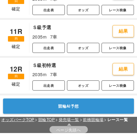
確定
出走表
オッズ
レース映像
Ｓ級予選
11R
結果
2035m
7車
確定
出走表
オッズ
レース映像
Ｓ級初特選
12R
結果
2035m
7車
確定
出走表
オッズ
レース映像
競輪AI予想
オッズパークTOP
競輪TOP
発売場一覧
前橋競輪場
レース一覧
ページ先頭へ