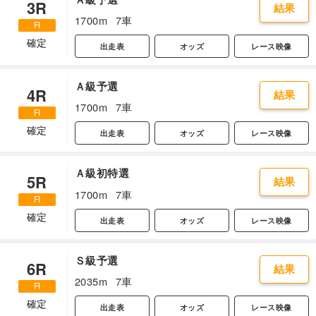
3R
結果
1700m
7車
確定
出走表
オッズ
レース映像
Ａ級予選
4R
結果
1700m
7車
確定
出走表
オッズ
レース映像
Ａ級初特選
5R
結果
1700m
7車
確定
出走表
オッズ
レース映像
Ｓ級予選
6R
結果
2035m
7車
確定
出走表
オッズ
レース映像