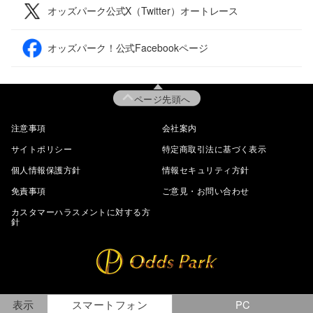
オッズパーク公式X（Twitter）オートレース
オッズパーク！公式Facebookページ
ページ先頭へ
注意事項
会社案内
サイトポリシー
特定商取引法に基づく表示
個人情報保護方針
情報セキュリティ方針
免責事項
ご意見・お問い合わせ
カスタマーハラスメントに対する方
針
表示
スマートフォン
PC