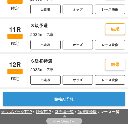
確定
出走表
オッズ
レース映像
Ｓ級予選
11R
結果
2035m
7車
確定
出走表
オッズ
レース映像
Ｓ級初特選
12R
結果
2035m
7車
確定
出走表
オッズ
レース映像
競輪AI予想
オッズパークTOP
競輪TOP
発売場一覧
前橋競輪場
レース一覧
ページ先頭へ