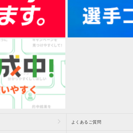
よくあるご質問