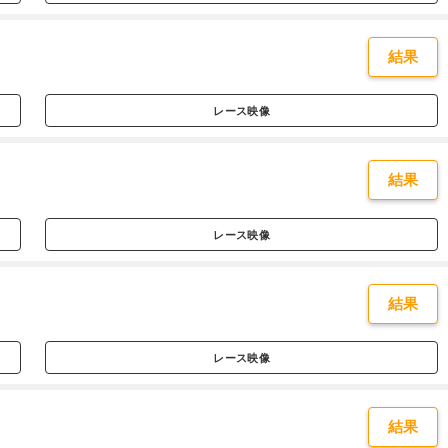
結果
レース映像
結果
レース映像
結果
レース映像
結果