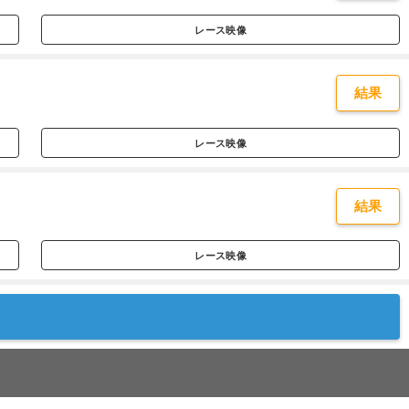
レース映像
結果
レース映像
結果
レース映像