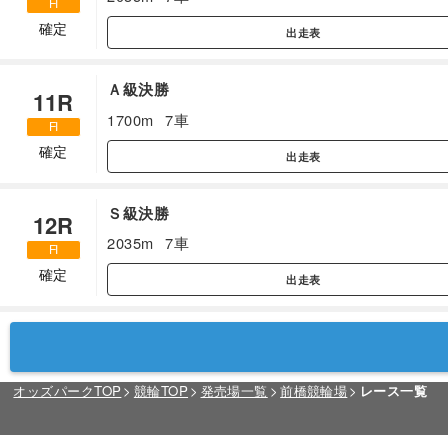
確定
出走表
Ａ級決勝
11R
1700m
7車
確定
出走表
Ｓ級決勝
12R
2035m
7車
確定
出走表
オッズパークTOP
競輪TOP
発売場一覧
前橋競輪場
レース一覧