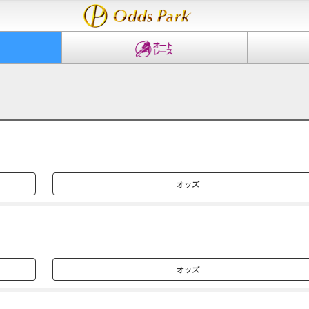
オッズ
オッズ