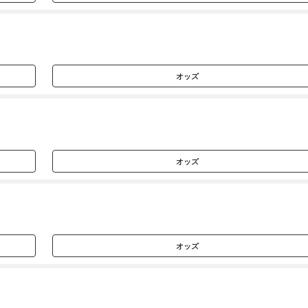
オッズ
オッズ
オッズ