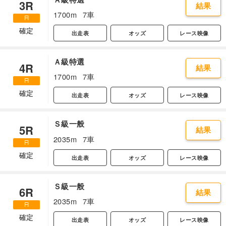
3R
結果
1700m
7車
確定
出走表
オッズ
レース映像
Ａ級特選
4R
結果
1700m
7車
確定
出走表
オッズ
レース映像
Ｓ級一般
5R
結果
2035m
7車
確定
出走表
オッズ
レース映像
Ｓ級一般
6R
結果
2035m
7車
確定
出走表
オッズ
レース映像