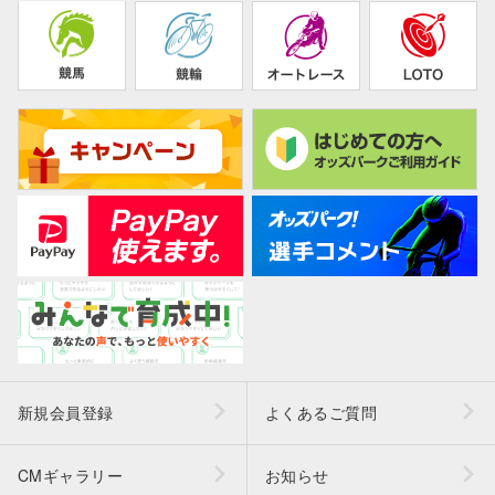
新規会員登録
よくあるご質問
CMギャラリー
お知らせ