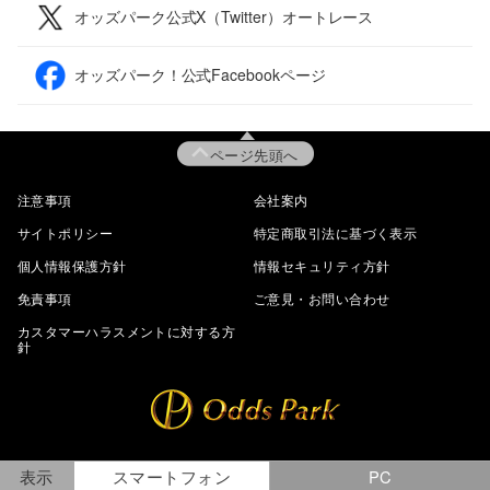
オッズパーク公式X（Twitter）オートレース
オッズパーク！公式Facebookページ
ページ先頭へ
注意事項
会社案内
サイトポリシー
特定商取引法に基づく表示
個人情報保護方針
情報セキュリティ方針
免責事項
ご意見・お問い合わせ
カスタマーハラスメントに対する方
針
表示
スマートフォン
PC