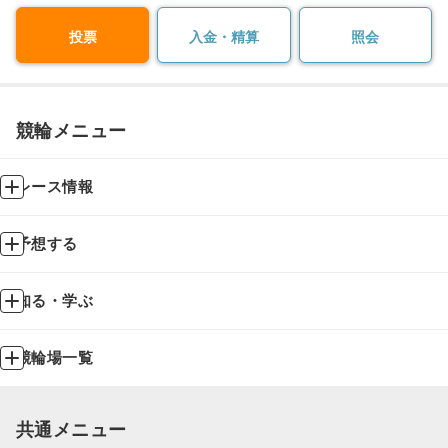
投票
入金・精算
照会
競輪メニュー
レース情報
予想する
知る・学ぶ
競輪場一覧
共通メニュー