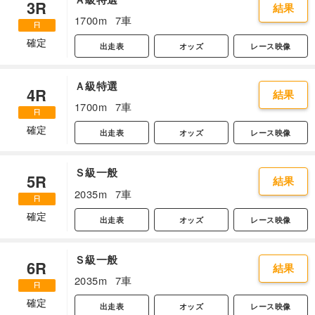
3R
結果
1700m
7車
確定
出走表
オッズ
レース映像
Ａ級特選
4R
結果
1700m
7車
確定
出走表
オッズ
レース映像
Ｓ級一般
5R
結果
2035m
7車
確定
出走表
オッズ
レース映像
Ｓ級一般
6R
結果
2035m
7車
確定
出走表
オッズ
レース映像