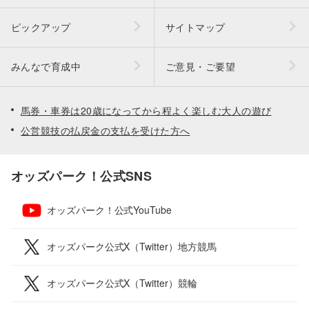
ピックアップ
サイトマップ
みんなで育成中
ご意見・ご要望
馬券・車券は20歳になってから程よく楽しむ大人の遊び
公営競技の払戻金の支払を受けた方へ
オッズパーク！公式SNS
オッズパーク！公式YouTube
オッズパーク公式X（Twitter）地方競馬
オッズパーク公式X（Twitter）競輪