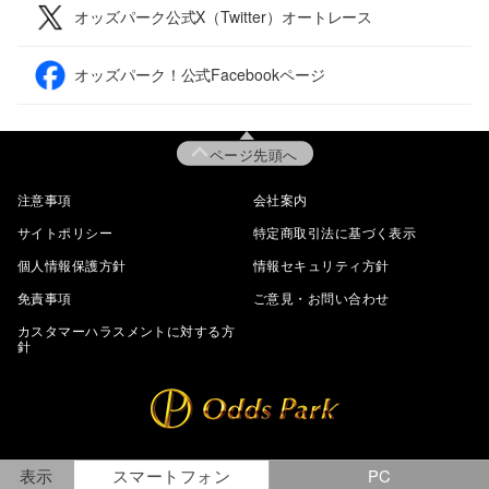
オッズパーク公式X（Twitter）オートレース
オッズパーク！公式Facebookページ
ページ先頭へ
注意事項
会社案内
サイトポリシー
特定商取引法に基づく表示
個人情報保護方針
情報セキュリティ方針
免責事項
ご意見・お問い合わせ
カスタマーハラスメントに対する方
針
表示
スマートフォン
PC