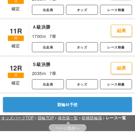
確定
出走表
オッズ
レース映像
Ａ級決勝
11R
結果
1700m
7車
確定
出走表
オッズ
レース映像
Ｓ級決勝
12R
結果
2035m
7車
確定
出走表
オッズ
レース映像
競輪AI予想
オッズパークTOP
競輪TOP
発売場一覧
前橋競輪場
レース一覧
ページ先頭へ