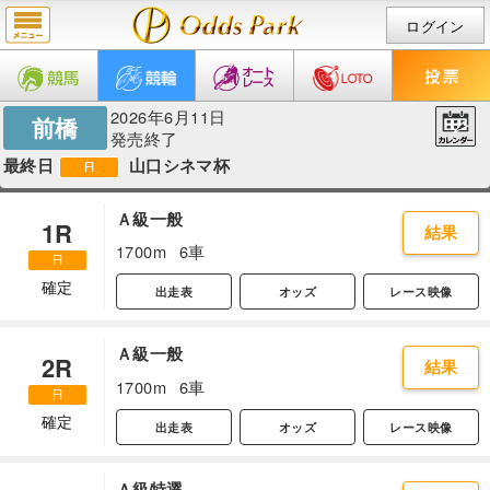
ログイン
2026年6月11日
前橋
発売終了
最終日
山口シネマ杯
Ａ級一般
1R
結果
1700m
6車
確定
出走表
オッズ
レース映像
Ａ級一般
2R
結果
1700m
6車
確定
出走表
オッズ
レース映像
Ａ級特選