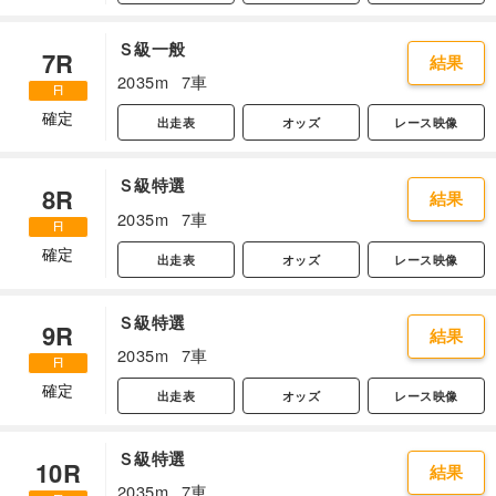
Ｓ級一般
7R
結果
2035m
7車
確定
出走表
オッズ
レース映像
Ｓ級特選
8R
結果
2035m
7車
確定
出走表
オッズ
レース映像
Ｓ級特選
9R
結果
2035m
7車
確定
出走表
オッズ
レース映像
Ｓ級特選
10R
結果
2035m
7車