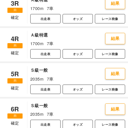
3R
結果
1700m
7車
確定
出走表
オッズ
レース映像
Ａ級特選
4R
結果
1700m
7車
確定
出走表
オッズ
レース映像
Ｓ級一般
5R
結果
2035m
7車
確定
出走表
オッズ
レース映像
Ｓ級一般
6R
結果
2035m
7車
確定
出走表
オッズ
レース映像