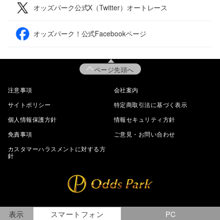
オッズパーク公式X（Twitter）オートレース
オッズパーク！公式Facebookページ
ページ先頭へ
注意事項
会社案内
サイトポリシー
特定商取引法に基づく表示
個人情報保護方針
情報セキュリティ方針
免責事項
ご意見・お問い合わせ
カスタマーハラスメントに対する方
針
表示
スマートフォン
PC